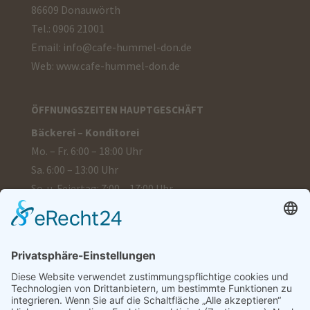
86609 Donauwörth
Tel.: 0906 21001
Email:
info@cafe-hummel-don.de
Web:
www.cafe-hummel-don.de
ÖFFNUNGSZEITEN HAUPTGESCHÄFT
Bäckerei – Konditorei
Mo. – Fr. 6:00 – 18:00 Uhr
Sa. 6:00 – 13:00 Uhr
So. u. Feiertag: 7:00 – 17:00 Uhr
Café
Di. – Do. 8:30 – 19:00 Uhr
Fr. 8:30 – 24:00 Uhr
Sa. 9:00 – 19:00 Uhr
Sonntag u. Montag Ruhetag