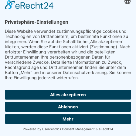
Einwilligung mit Usercentrics
Diese Website nutzt die Consent-Technologie
von Usercentrics, um Ihre Einwilligung zur
Speicherung bestimmter Cookies auf Ihrem
Endgerät einzuholen und diese
datenschutzkonform zu dokumentieren.
Anbieter dieser Technologie ist die
Usercentrics GmbH, Sendlinger Straße 7,
80331 München, Website:
https://usercentrics.com/de/ (im Folgenden
„Usercentrics“).
Wenn Sie unsere Website betreten, werden
folgende personenbezogene Daten an
Usercentrics übertragen: