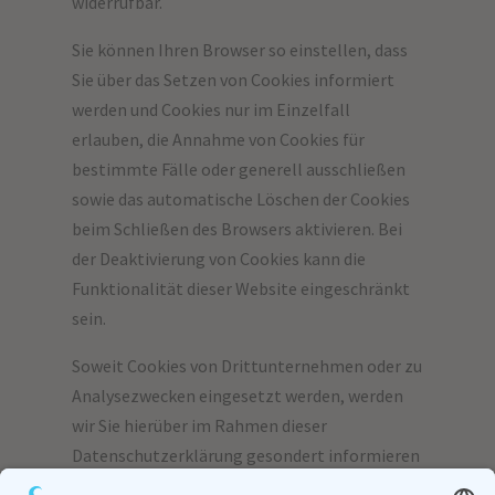
widerrufbar.
Sie können Ihren Browser so einstellen, dass
Sie über das Setzen von Cookies informiert
werden und Cookies nur im Einzelfall
erlauben, die Annahme von Cookies für
bestimmte Fälle oder generell ausschließen
sowie das automatische Löschen der Cookies
beim Schließen des Browsers aktivieren. Bei
der Deaktivierung von Cookies kann die
Funktionalität dieser Website eingeschränkt
sein.
Soweit Cookies von Drittunternehmen oder zu
Analysezwecken eingesetzt werden, werden
wir Sie hierüber im Rahmen dieser
Datenschutzerklärung gesondert informieren
und ggf. eine Einwilligung abfragen.